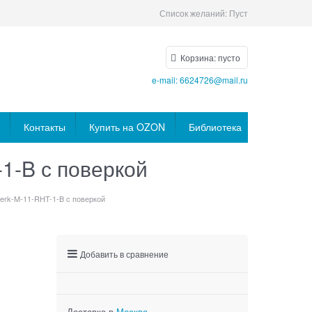
Список желаний:
Пуст
Корзина:
пусто
e-mail: 6624726@mail.ru
Контакты
Купить на OZON
Библиотека
1-B с поверкой
erk-M-11-RHT-1-B с поверкой
Добавить в сравнение
Доставка в
Москва