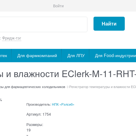
Войти
Найти
:
Фридж-тэг
птек
Для фармкомпаний
Для ЛПУ
Для Food-индустрии
 и влажности EClerk-M-11-RHT-
ры для фармацевтических холодильников
Регистратор температуры и влажности ECl
%
Производитель:
НПК «Рэлсиб»
Артикул:
1754
Размеры:
19
x