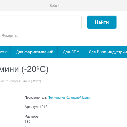
Войти
Найти
:
Фридж-тэг
птек
Для фармкомпаний
Для ЛПУ
Для Food-индустрии
ини (-20ºС)
мент ХолодOk-мини (-20ºС)
Производитель:
Технологии Холодовой Цепи
Артикул:
1918
Размеры:
180
x