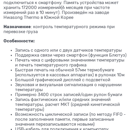
подключиться к смартфону. Память устройства может
хранить 172000 измерений(6 месяцев при частоте
измерений раз в 10 минут). Произведён на заводе
Hwasong Thermo в Южной Корее
Назначение
: контроль температурного режима при
перевозке груза
Особенности:
Запись с одного или с двух датчиков температуры
Поддержка связи через смартфон (функция Блютуз)
Печать чека с цифровыми значениями температуры
и печать температурного графика
Быстрая печать на обычной 57мм термобумаге
(используется в кассовых аппаратах) в рулонах 10м
Большой графический дисплей с подсветкой
Звуковая и визуальная сигнализация о нарушении
температуры
Примерно 3400 строк записей/один рулон бумаги
Запись фактических и/или средних значений
температуры, расчет МКТ (средней кинетической
температуры)
Возможность циклической записи (по методу FIFO -
после заполнения памяти, первые записанные
значения перезаписываются новыми)
USB-кабель для подключения к компьютеру