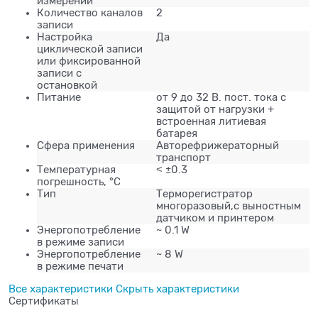
измерений
Количество каналов
2
записи
Настройка
Да
циклической записи
или фиксированной
записи с
остановкой
Питание
от 9 до 32 В. пост. тока с
защитой от нагрузки +
встроенная литиевая
батарея
Сфера применения
Авторефрижераторный
транспорт
Температурная
˂ ±0.3
погрешность, °C
Тип
Терморегистратор
многоразовый,с выностным
датчиком и принтером
Энергопотребление
~ 0.1 W
в режиме записи
Энергопотребление
~ 8 W
в режиме печати
Все характеристики
Скрыть характеристики
Сертификаты