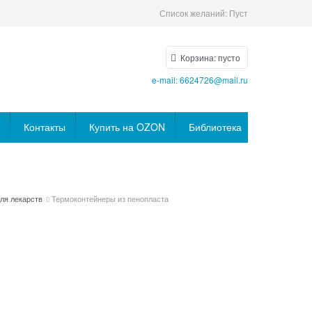
Список желаний:
Пуст
Корзина:
пусто
e-mail: 6624726@mail.ru
Контакты
Купить на OZON
Библиотека
ля лекарств
Термоконтейнеры из пенопласта