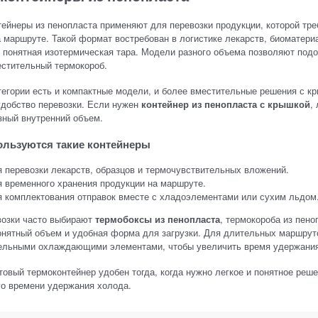
ейнеры из пенопласта применяют для перевозки продукции, которой тре
 маршруте. Такой формат востребован в логистике лекарств, биоматериа
 понятная изотермическая тара. Модели разного объема позволяют подо
естительный термокороб.
тегории есть и компактные модели, и более вместительные решения с к
удобство перевозки. Если нужен
контейнер из пенопласта с крышкой
,
зный внутренний объем.
ользуются такие контейнеры
 перевозки лекарств, образцов и термочувствительных вложений.
 временного хранения продукции на маршруте.
 комплектования отправок вместе с хладоэлементами или сухим льдом
возки часто выбирают
термобоксы из пенопласта
, термокороба из пено
онятный объем и удобная форма для загрузки. Для длительных маршрут
ельными охлаждающими элементами, чтобы увеличить время удержания
овый термоконтейнер удобен тогда, когда нужно легкое и понятное реш
го времени удержания холода.