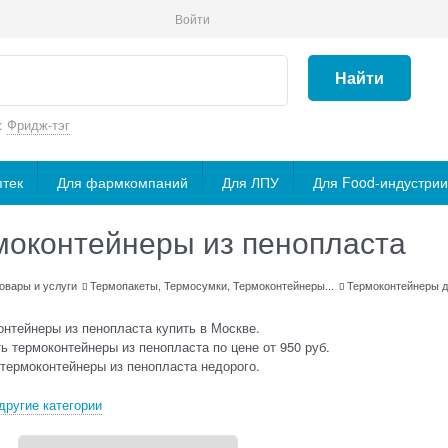
Войти
Найти
:
Фридж-тэг
птек
Для фармкомпаний
Для ЛПУ
Для Food-индустрии
моконтейнеры из пенопласта
овары и услуги
Термопакеты, Термосумки, Термоконтейнеры...
Термоконтейнеры д
нтейнеры из пенопласта купить в Москве.
ь термоконтейнеры из пенопласта по цене от 950 руб.
термоконтейнеры из пенопласта недорого.
другие категории