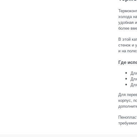
Термоконт
холода на
удобная и
более вм
В этой ка
стенок и 
и на поле
Где исп
Для
Для
Для
Для пере
корпус, п
дополнит
Пенопласт
требуемо